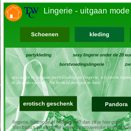
W
Lingerie -
uitgaan mode
C
Schoenen
kleding
partykleding
sexy lingerie onder de 20 eu
borstvoedingslingerie
zw
specialist in uitgaan partykleding en lingerie, wij voern top
in de dancescene. Nu besteld,morgen in huis
erotisch geschenk
Pandora
lingerie, badmode of ondergoed? dan zit je hier goed.
Van basics en elegante setjes tot vrouwelijke sexy bh’s en