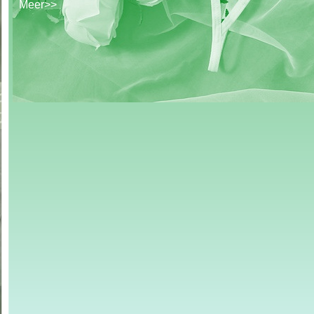
Meer>>